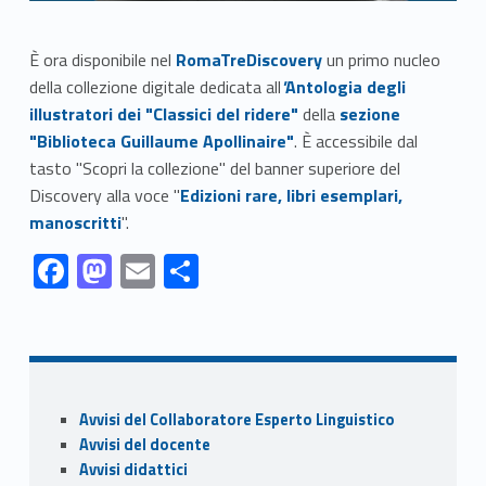
Link identifier #identifier__139247-1
È ora disponibile nel
RomaTreDiscovery
un primo nucleo
Link identifier #identifier__198926-2
della collezione digitale dedicata all
'
Antologia degli
Link identifier #identifier__137947-3
illustratori dei "Classici del ridere"
della
sezione
"Biblioteca Guillaume Apollinaire"
. È accessibile dal
tasto "Scopri la collezione" del banner superiore del
Link identifier #identifier__2625-4
Discovery alla voce "
Edizioni rare, libri esemplari,
manoscritti
".
Link identifier #identifier__93191-1
Link identifier #identifier__72968-2
Link identifier #identifier__87197-3
Link identifier #identifier__94193-4
F
M
E
C
ac
as
m
o
Skip back to navigation
e
to
ai
n
b
d
l
di
o
o
vi
Sidebar
Avvisi del Collaboratore Esperto Linguistico
o
n
di
Avvisi del docente
k
Avvisi didattici