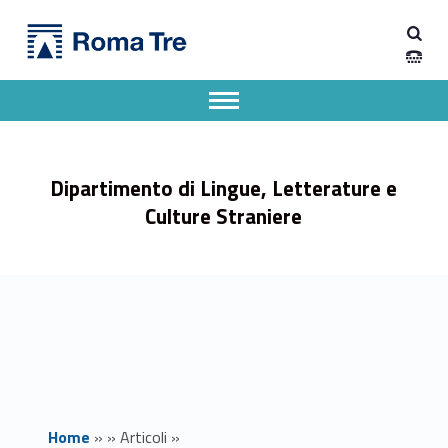
Primary Menu
Dipartimento di Lingue, Letterature e Culture Straniere
Collezione digitale: Antologia degli illustratori dei "Classici del ridere" - Dipartimento di Lingue, Letterature e Culture Straniere
Dipartimento di Lingue, Letterature e Culture Straniere dell'Università degli Studi Roma Tre
Apri il menu secondario
Header info sidebar
Dipartimento di Lingue, Letterature e
Culture Straniere
Home
»
»
Articoli
»