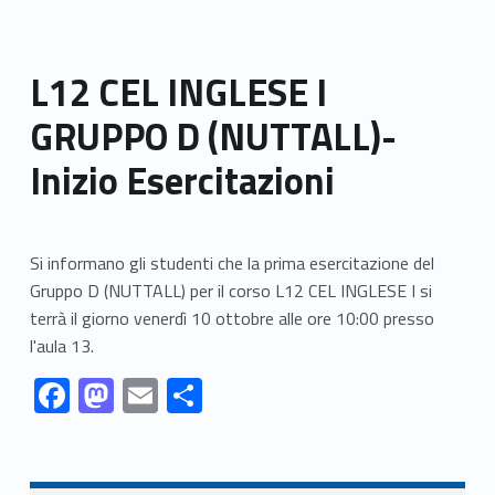
L12 CEL INGLESE I
GRUPPO D (NUTTALL)-
Inizio Esercitazioni
Si informano gli studenti che la prima esercitazione del
Gruppo D (NUTTALL) per il corso L12 CEL INGLESE I si
terrà il giorno venerdì 10 ottobre alle ore 10:00 presso
l'aula 13.
Link identifier #identifier__186856-1
Link identifier #identifier__64277-2
Link identifier #identifier__125856-3
Link identifier #identifier__137248-4
F
M
E
C
ac
as
m
o
Skip back to navigation
e
to
ai
n