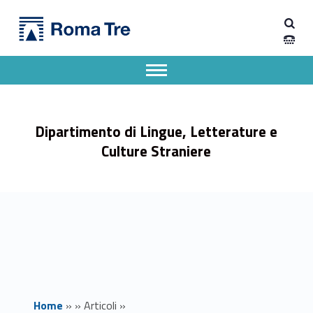
Primary Menu
Dipartimento di Lingue, Letterature e Culture Straniere
L12 CEL INGLESE I GRUPPO D (NUTTALL)- Inizio Esercitazioni - Dipartimento di Lingue, Letterature e Culture Straniere
Dipartimento di Lingue, Letterature e Culture Straniere dell'Università degli Studi Roma Tre
Apri il menu secondario
Header info sidebar
Dipartimento di Lingue, Letterature e
Culture Straniere
Home
»
»
Articoli
»