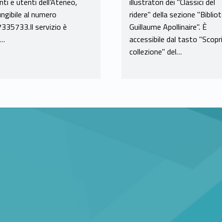
illustratori dei "Classici del
ti e utenti dell’Ateneo,
ridere" della sezione "Biblio
ungibile al numero
Guillaume Apollinaire". È
335733.Il servizio è
accessibile dal tasto "Scopri
o…
collezione" del…