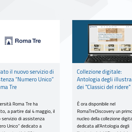
Link identifier #identifier__51129-9
Collezione digitale:
ato il nuovo servizio di
Antologia degli illustra
stenza “Numero Unico”
dei "Classici del ridere"
oma Tre
È ora disponibile nel
versità Roma Tre ha
RomaTreDiscovery un prim
to, a partire dal 4 maggio, il
nucleo della collezione digit
 servizio di assistenza
dedicata all'Antologia degli
ro Unico” dedicato a