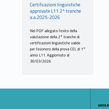
Certificazioni linguistiche
approvate L11 2° tranche
a.a.2025-2026
Nel PDF allegato l'esito della
valutazione della 2° tranche di
certificazioni linguistiche valide
per l'esonero della prova CEL di 1°
anno L11. Aggiornato al
30/03/2026
LINK IDENTIFIER #IDENTIFIER__154577-15
AREA R