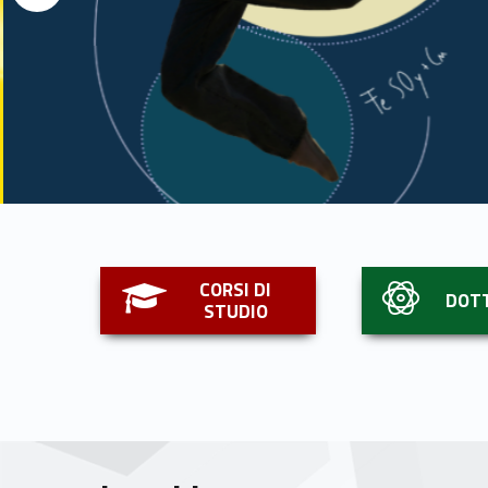
Link identifier #identifier__176369-1
Link identifier #identifier__27962-2
CORSI DI
DOT
STUDIO