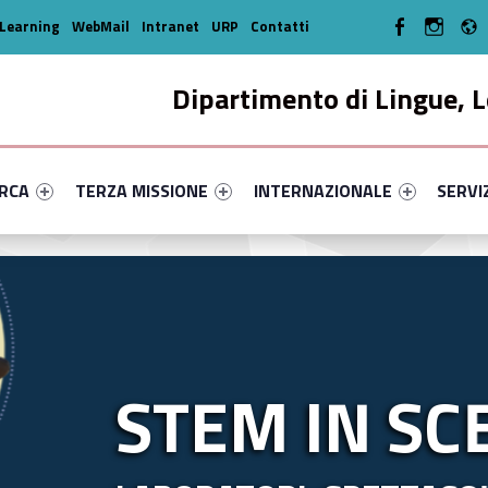
WebMan on Facebo
WebMan o
Learning
WebMail
Intranet
URP
Contatti
Dipartimento di Lingue, L
enu-primary-25026-14
dentifier #link-menu-primary-45803-33
Link identifier #link-menu-primary-93522-44
Link identifier #link-menu-prima
Link ide
ERCA
TERZA MISSIONE
INTERNAZIONALE
SERVI
STEM IN SC