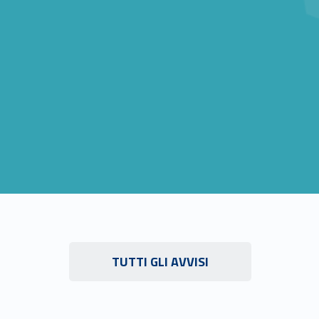
Link identifier #identifier__131103-13
TUTTI GLI AVVISI