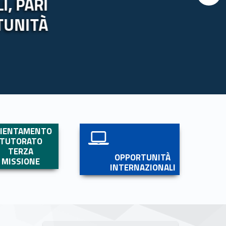
, PARI
TUNITÀ
Link identifier #identifier__54962-5
RIENTAMENTO
TUTORATO
TERZA
OPPORTUNITÀ
MISSIONE
INTERNAZIONALI
Link identifier #identifier__134436-6