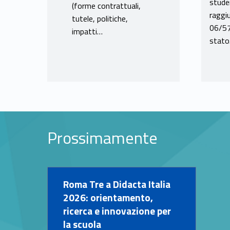
studen
(forme contrattuali,
raggi
tutele, politiche,
06/57
impatti…
stat
Prossimamente
Link identifier #identifier__10524-12
Roma Tre a Didacta Italia
2026: orientamento,
ricerca e innovazione per
la scuola