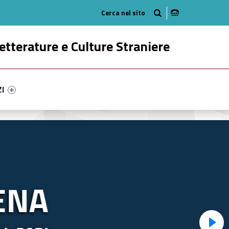
Radio
ok
n Instagram
etterature e Culture Straniere
ry-18918-49
ntifier #link-menu-primary-50861-58
ZI
ENA