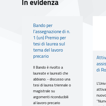
In evidenza
Link identifier #identifier__74537-7
Link identifier #identifier__181863-8
Bando per
l’assegnazione di n.
1 (un) Premio per
tesi di laurea sul
tema del lavoro
precario
Attiv
assi
Il Bando è rivolto a
di R
laureate e laureati che
abbiano: - discusso una
L’Uni
tesi di laurea triennale o
attiva
magistrale su
nuovo
argomenti riconducibili
“Nume
al lavoro precario