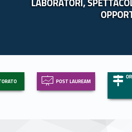
LABORATORI, SPETTACOLI
OPPOR
Link identifier #identifier__70185-3
Link identifier #identifier__25486-4
O
TORATO
POST LAUREAM