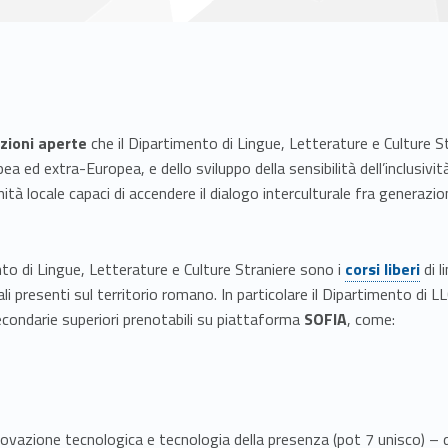
ezioni aperte
che il Dipartimento di Lingue, Letterature e Culture Str
 ed extra-Europea, e dello sviluppo della sensibilità dell’inclusività 
ità locale capaci di accendere il dialogo interculturale fra generazion
Link identifier #identifier__18076-1
nto di Lingue, Letterature e Culture Straniere sono i
corsi liberi
di l
nali presenti sul territorio romano. In particolare il Dipartimento di
econdarie superiori prenotabili su piattaforma
SOFIA
, come:
innovazione tecnologica e tecnologia della presenza (pot 7 unisco) –