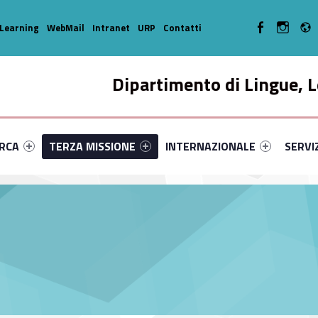
WebMan on Facebo
WebMan o
Learning
WebMail
Intranet
URP
Contatti
Dipartimento di Lingue, L
enu-primary-74698-14
dentifier #link-menu-primary-25575-33
Link identifier #link-menu-primary-92760-44
Link identifier #link-menu-prima
Link ide
ERCA
TERZA MISSIONE
INTERNAZIONALE
SERVI