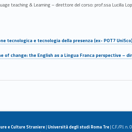
uage teaching & Learning – direttore del corso: prof.ssa Lucilla Lop
ione tecnologica e tecnologia della presenza (ex- POT7 UniSco)
 of change: the English as a Lingua Franca perspective – diret
ure e Culture Straniere
|
Università degli studi Roma Tre
| C.F./P.I. n