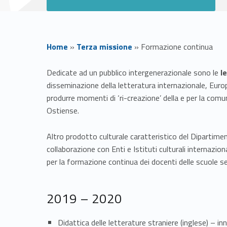
Home
»
Terza missione
»
Formazione continua
F
Dedicate ad un pubblico intergenerazionale sono le
l
disseminazione della letteratura internazionale, Europea
o
produrre momenti di ‘ri-creazione’ della e per la comun
Ostiense.
r
Altro prodotto culturale caratteristico del Dipartime
m
collaborazione con Enti e Istituti culturali internazio
per la formazione continua dei docenti delle scuole s
a
z
2019 – 2020
Didattica delle letterature straniere (inglese) – 