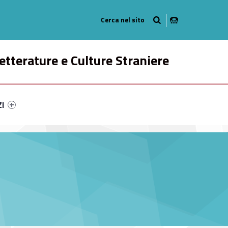
Radio
ok
n Instagram
etterature e Culture Straniere
ry-65397-49
ntifier #link-menu-primary-35714-58
ZI