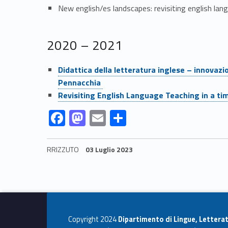
i
New english/es landscapes: revisiting english lang
o
n
2020 – 2021
Link identifier #identifier__5886-2
e
Didattica della letteratura inglese – innovaz
Pennacchia
c
Link identifier #identifier__80452-3
Revisiting English Language Teaching in a time
Link identifier #identifier__45905-4
Link identifier #identifier__198241-5
Link identifier #identifier__110714-6
Link identifier #identifier__117183-7
F
M
E
C
o
ac
as
m
o
n
e
to
ai
n
RRIZZUTO
03 Luglio 2023
b
d
l
di
Skip back to navigation
t
o
o
vi
i
o
n
di
k
n
Copyright 2024
Dipartimento di Lingue, Letterat