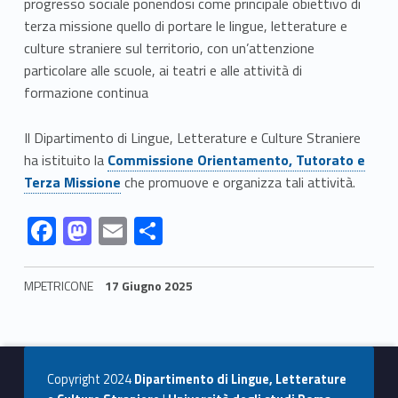
a
progresso sociale ponendosi come principale obiettivo di
T
terza missione quello di portare le lingue, letterature e
culture straniere sul territorio, con un’attenzione
e
particolare alle scuole, ai teatri e alle attività di
formazione continua
r
z
Il Dipartimento di Lingue, Letterature e Culture Straniere
Link identifier #identifier__75512-1
ha istituito la
Commissione Orientamento, Tutorato e
a
Terza Missione
che promuove e organizza tali attività.
M
Link identifier #identifier__4598-2
Link identifier #identifier__20842-3
Link identifier #identifier__125370-4
Link identifier #identifier__104449-5
F
M
E
C
i
ac
as
m
o
s
e
to
ai
n
MPETRICONE
17 Giugno 2025
b
d
l
di
s
Skip back to navigation
o
o
vi
i
o
n
di
Copyright 2024
Dipartimento di Lingue, Letterature
o