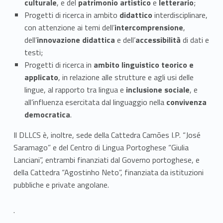
t
culturale
, e del
patrimonio artistico
e
letterario
;
i
Progetti di ricerca in ambito
didattico
interdisciplinare,
con attenzione ai temi dell’
intercomprensione
,
d
dell’
innovazione didattica
e dell’
accessibilità
di dati e
testi;
i
Progetti di ricerca in
ambito linguistico teorico e
r
applicato
, in relazione alle strutture e agli usi delle
lingue, al rapporto tra lingua e
inclusione sociale
, e
i
all’influenza esercitata dal linguaggio nella
convivenza
c
democratica
.
e
Il DLLCS è, inoltre, sede della Cattedra Camões I.P. “José
Saramago” e del Centro di Lingua Portoghese “Giulia
r
Lanciani”, entrambi finanziati dal Governo portoghese, e
della Cattedra “Agostinho Neto”, finanziata da istituzioni
c
pubbliche e private angolane.
a
.