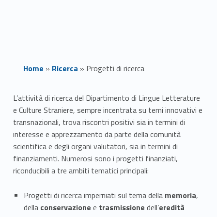
Home
»
Ricerca
»
Progetti di ricerca
P
L’attività di ricerca del Dipartimento di Lingue Letterature
e Culture Straniere, sempre incentrata su temi innovativi e
r
transnazionali, trova riscontri positivi sia in termini di
o
interesse e apprezzamento da parte della comunità
scientifica e degli organi valutatori, sia in termini di
g
finanziamenti. Numerosi sono i progetti finanziati,
riconducibili a tre ambiti tematici principali:
e
t
Progetti di ricerca imperniati sul tema della
memoria
,
della
conservazione
e
trasmissione
dell’
eredità