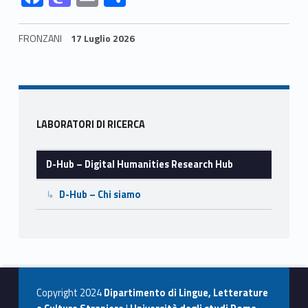
–
ac
as
m
o
D
e
to
ai
n
FRONZANI
17 Luglio 2026
b
d
l
di
i
Skip back to navigation
o
o
vi
g
o
n
di
i
Sidebar
k
LABORATORI DI RICERCA
t
D-Hub – Digital Humanities Research Hub
a
l
D-Hub – Chi siamo
H
u
m
Copyright 2024
Dipartimento di Lingue, Letterature