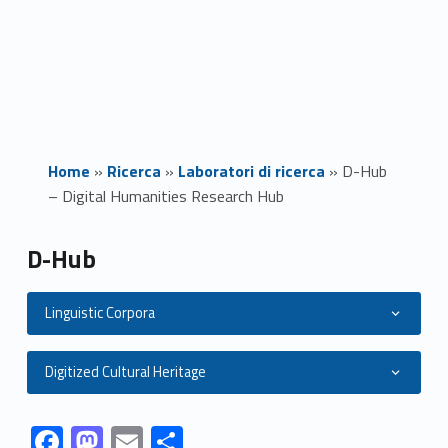
Home
»
Ricerca
»
Laboratori di ricerca
»
D-Hub
– Digital Humanities Research Hub
D
D-Hub
-
Linguistic Corpora
H
u
Digitized Cultural Heritage
b
Link identifier #identifier__16246-3
Link identifier #identifier__174302-4
Link identifier #identifier__90134-5
Link identifier #identifier__10395-6
F
M
E
C