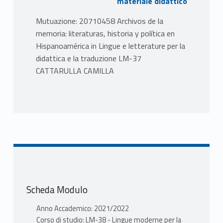
materiale didattico
Mutuazione: 20710458 Archivos de la
memoria: literaturas, historia y política en
Hispanoamérica in Lingue e letterature per la
didattica e la traduzione LM-37
CATTARULLA CAMILLA
PROGRAMMA
Gli studi semiotici e antropologici hanno
messo in evidenza come attraverso il
sistema di comunicazione del cibo si
definiscano (o autodefiniscano) rapporti di
potere, distinzioni tra classi sociali, questioni
di genere, vincoli tra popoli lontani, identità
Scheda Modulo
nazionali, locali e meticce, pratiche religiose o
schemi dottrinali e finanche tradizioni
Anno Accademico: 2021/2022
letterarie. Il modulo esplora alcune di queste
Corso di studio: LM-38 - Lingue moderne per la