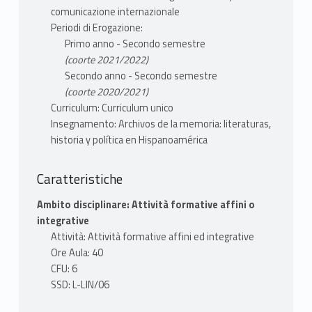
tematiche attraverso testi che
comunicazione internazionale
appartengono ormai alla tradizione letteraria
Periodi di Erogazione:
ispanoamericana e che contribuiscono anche
Primo anno - Secondo semestre
alla formazione di un archivio della tradizione
(coorte 2021/2022)
culinaria e della sua memoria.
Secondo anno - Secondo semestre
(coorte 2020/2021)
Curriculum: Curriculum unico
Insegnamento: Archivos de la memoria: literaturas,
TESTI ADOTTATI
historia y política en Hispanoamérica
Una breve antologia di testi estratti da
autori delle letterature ispano-americane
Caratteristiche
(secc. XVI-XXI)
C. Cattarulla (a cura di), Identità culinarie in
Ambito disciplinare: Attività formative affini o
Sudamerica, Roma, Nova Delphi, 2017;
integrative
E. Echeverría, Apología del matambre
Attività: Attività formative affini ed integrative
https://edisciplinas.usp.br/pluginfile.php/1952469
Ore Aula: 40
L. Esquivel, Como agua para chocolate
CFU: 6
(qualunque edizione);
SSD: L-LIN/06
C. Lévy-Strauss, “El triángulo culinario”, en