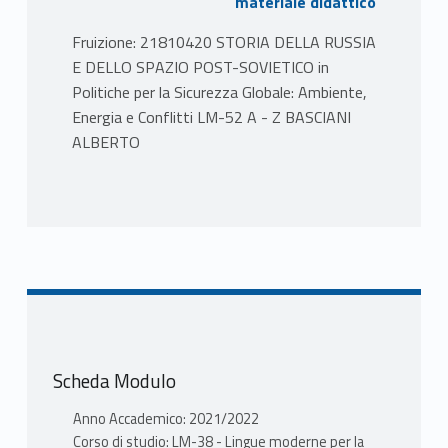
materiale didattico
Fruizione: 21810420 STORIA DELLA RUSSIA
E DELLO SPAZIO POST-SOVIETICO in
Politiche per la Sicurezza Globale: Ambiente,
Energia e Conflitti LM-52 A - Z BASCIANI
ALBERTO
PROGRAMMA
Introduzione: dalla Rus' di Kiev a Ivan IV il
Terribile, La prima modernizzazione della
Russia: Pietro il Grande e la nascita di una
Grande Potenza; Il lungo ottocento russo
dalle guerre napoleoniche alle riforme di
Alessandro II; La Russia di Nicola II: le
Scheda Modulo
contraddizioni di uno sviluppo impetuoso e
disordinato; La Prima guerra mondiale e la
Anno Accademico: 2021/2022
fine di un mondo; La rivoluzione bolscevica, le
Corso di studio: LM-38 - Lingue moderne per la