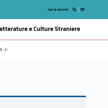
Radio
ok
n Instagram
etterature e Culture Straniere
ry-12050-49
ntifier #link-menu-primary-77007-58
ZI