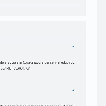
 e sociale in Coordinatore dei servizi educativi
 RICCARDI VERONICA
ale: origini, sviluppi, teorie e metodi.
 società. Le politiche educative in prospettiva
ttadinanza.