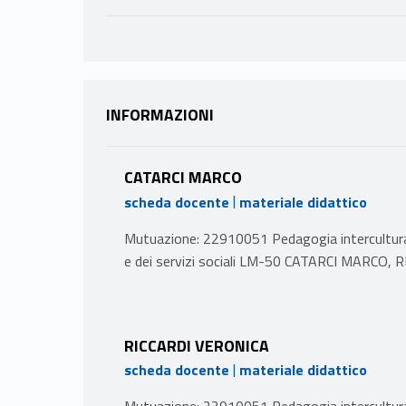
INFORMAZIONI
CATARCI MARCO
|
scheda docente
materiale didattico
Mutuazione: 22910051 Pedagogia interculturale
e dei servizi sociali LM-50 CATARCI MARCO,
PROGRAMMA
Introduzione alla pedagogia interculturale e soci
RICCARDI VERONICA
L’educazione interculturale nella scuola e nella
|
scheda docente
materiale didattico
interculturale. Plurilinguismo, intercultura e ci