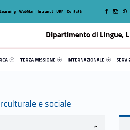
WebMan on Facebo
WebMan o
Learning
WebMail
Intranet
URP
Contatti
Dipartimento di Lingue, L
enu-primary-20826-14
dentifier #link-menu-primary-49905-33
Link identifier #link-menu-primary-1039-44
Link identifier #link-menu-prima
Link ide
ERCA
TERZA MISSIONE
INTERNAZIONALE
SERVI
culturale e sociale