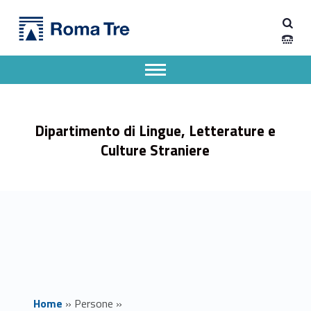
Primary Menu
SABINA TRUINI - Dipartimento di Lingue, Letterature e Culture Straniere
Dipartimento di Lingue, Letterature e Culture Straniere
Dipartimento di Lingue, Letterature e Culture Straniere dell'Università degli Studi Roma Tre
Apri il menu secondario
Header info sidebar
Dipartimento di Lingue, Letterature e
Culture Straniere
Home
»
Persone
»