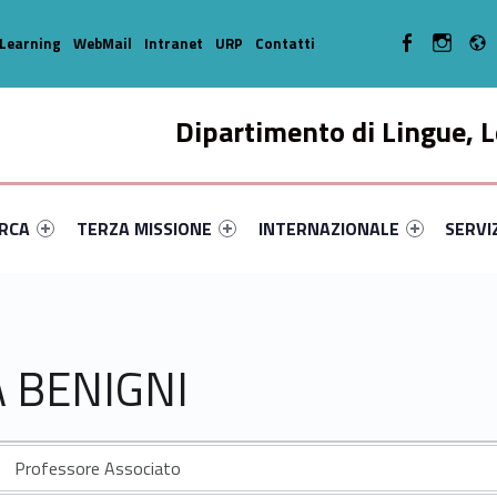
WebMan on Facebo
WebMan o
Learning
WebMail
Intranet
URP
Contatti
Dipartimento di Lingue, L
enu-primary-45113-14
dentifier #link-menu-primary-71310-33
Link identifier #link-menu-primary-5376-44
Link identifier #link-menu-prima
Link ide
ERCA
TERZA MISSIONE
INTERNAZIONALE
SERVI
A BENIGNI
Professore Associato