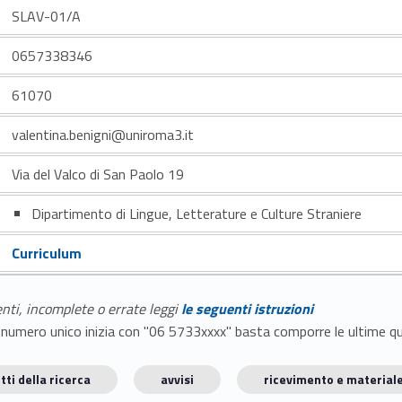
SLAV-01/A
0657338346
61070
valentina.benigni@uniroma3.it
Via del Valco di San Paolo 19
Dipartimento di Lingue, Letterature e Culture Straniere
Curriculum
enti, incomplete o errate leggi
le seguenti istruzioni
E il numero unico inizia con "06 5733xxxx" basta comporre le ultime 
tti della ricerca
avvisi
ricevimento e materiale