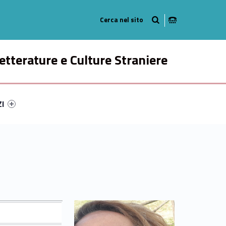
Radio
ok
n Instagram
etterature e Culture Straniere
ry-27205-49
ntifier #link-menu-primary-44762-58
ZI