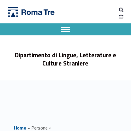
Primary Menu
Prof. LUCA PIETROMARCHI - Dipartimento di Lingue, Letterature e Culture Straniere
Dipartimento di Lingue, Letterature e Culture Straniere
Dipartimento di Lingue, Letterature e Culture Straniere dell'Università degli Studi Roma Tre
Apri il menu secondario
Header info sidebar
Dipartimento di Lingue, Letterature e
Culture Straniere
Home
»
Persone
»