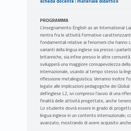
|
scheda docente
materiale didattico
PROGRAMMA
L’insegnamento English as an International L
rientra fra le attività formative caratterizzanti
fondamentali relative ai fenomeni che hanno c
varianti della lingua inglese sia presso i parlant
britanniche, sia infine presso le altre comunità
svilupperà una maggiore consapevolezza della 
internazionale, usando al tempo stesso la lin
riflessione metalinguistica. Verranno inoltre 
legate alle implicazioni pedagogiche dei Globa
dell’inglese L2, ivi compreso l’avvio di una rifle
finalità delle attività progettate, anche tenend
Lo studente dovrà essere in grado di: progetta
lingua inglese in un contento internazionale; co
avanzato, mostrando di avere acquisito anche