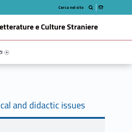
Radio
ok
n Instagram
etterature e Culture Straniere
ry-84767-49
ntifier #link-menu-primary-78448-58
ZI
al and didactic issues