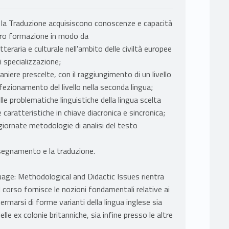
a e la Traduzione acquisiscono conoscenze e capacità
loro formazione in modo da
teraria e culturale nell'ambito delle civiltà europee
i specializzazione;
niere prescelte, con il raggiungimento di un livello
fezionamento del livello nella seconda lingua;
le problematiche linguistiche della lingua scelta
 caratteristiche in chiave diacronica e sincronica;
iornate metodologie di analisi del testo
'insegnamento e la traduzione.
age: Methodological and Didactic Issues rientra
Il corso fornisce le nozioni fondamentali relative ai
marsi di forme varianti della lingua inglese sia
elle ex colonie britanniche, sia infine presso le altre