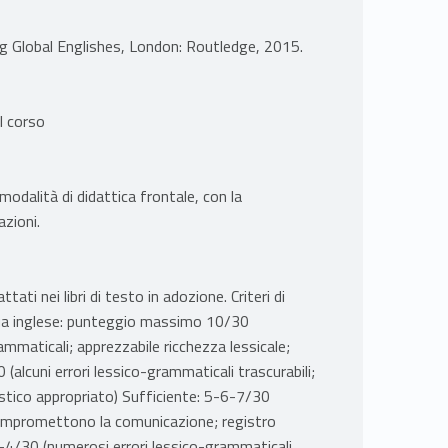
g Global Englishes, London: Routledge, 2015.
il corso
odalità di didattica frontale, con la
azioni.
ati nei libri di testo in adozione. Criteri di
ngua inglese: punteggio massimo 10/30
ammaticali; apprezzabile ricchezza lessicale;
(alcuni errori lessico-grammaticali trascurabili;
uistico appropriato) Sufficiente: 5-6-7/30
 compromettono la comunicazione; registro
3-4/30 (numerosi errori lessico-grammaticali,