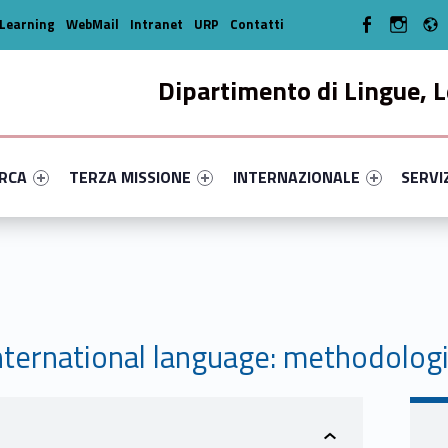
WebMan on Facebo
WebMan o
Learning
WebMail
Intranet
URP
Contatti
Dipartimento di Lingue, L
enu-primary-35401-14
dentifier #link-menu-primary-7120-33
Link identifier #link-menu-primary-63310-44
Link identifier #link-menu-prima
Link ide
ERCA
TERZA MISSIONE
INTERNAZIONALE
SERVI
ternational language: methodologic