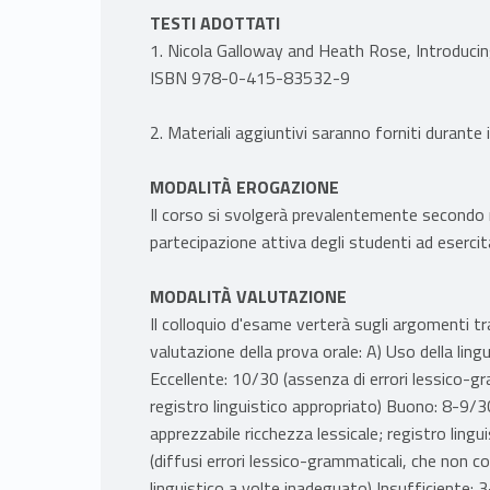
TESTI ADOTTATI
1. Nicola Galloway and Heath Rose, Introducin
ISBN 978-0-415-83532-9
2. Materiali aggiuntivi saranno forniti durante 
MODALITÀ EROGAZIONE
Il corso si svolgerà prevalentemente secondo m
partecipazione attiva degli studenti ad esercit
MODALITÀ VALUTAZIONE
Il colloquio d'esame verterà sugli argomenti tratt
valutazione della prova orale: A) Uso della li
Eccellente: 10/30 (assenza di errori lessico-gr
registro linguistico appropriato) Buono: 8-9/30 
apprezzabile ricchezza lessicale; registro ling
(diffusi errori lessico-grammaticali, che non
linguistico a volte inadeguato) Insufficiente: 