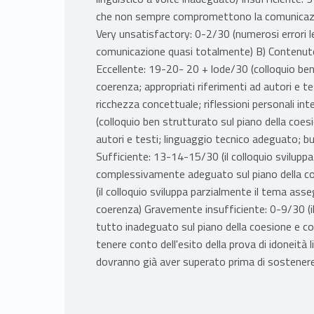
che non sempre compromettono la comunicazion
Very unsatisfactory: 0-2/30 (numerosi errori
comunicazione quasi totalmente) B) Contenut
Eccellente: 19-20- 20 + lode/30 (colloquio ben
coerenza; appropriati riferimenti ad autori e t
ricchezza concettuale; riflessioni personali in
(colloquio ben strutturato sul piano della coes
autori e testi; linguaggio tecnico adeguato; bu
Sufficiente: 13-14-15/30 (il colloquio svilup
complessivamente adeguato sul piano della co
(il colloquio sviluppa parzialmente il tema ass
coerenza) Gravemente insufficiente: 0-9/30 (il
tutto inadeguato sul piano della coesione e coe
tenere conto dell'esito della prova di idoneità li
dovranno già aver superato prima di sostenere