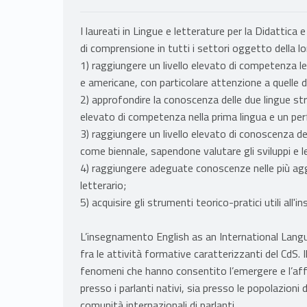
I laureati in Lingue e letterature per la Didattic
di comprensione in tutti i settori oggetto della 
1) raggiungere un livello elevato di competenza let
e americane, con particolare attenzione a quelle d
2) approfondire la conoscenza delle due lingue stra
elevato di competenza nella prima lingua e un per
3) raggiungere un livello elevato di conoscenza del
come biennale, sapendone valutare gli sviluppi e le
4) raggiungere adeguate conoscenze nelle più agg
letterario;
5) acquisire gli strumenti teorico-pratici utili all
L’insegnamento English as an International Langu
fra le attività formative caratterizzanti del CdS. 
fenomeni che hanno consentito l’emergere e l’affer
presso i parlanti nativi, sia presso le popolazioni d
comunità internazionali di parlanti.