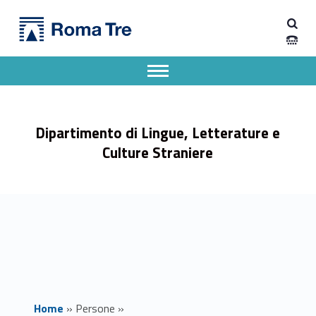
Primary Menu
Dipartimento di Lingue, Letterature e Culture Straniere
Prof. GIAN LUIGI DE ROSA - Dipartimento di Lingue, Letterature e Culture Straniere
Dipartimento di Lingue, Letterature e Culture Straniere dell'Università degli Studi Roma Tre
Apri il menu secondario
Header info sidebar
Dipartimento di Lingue, Letterature e
Culture Straniere
Home
»
Persone
»