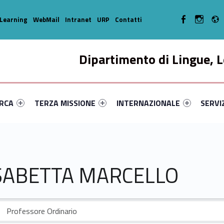
WebMan on Facebo
WebMan o
Learning
WebMail
Intranet
URP
Contatti
Dipartimento di Lingue, L
enu-primary-29958-14
dentifier #link-menu-primary-78613-33
Link identifier #link-menu-primary-60394-44
Link identifier #link-menu-prima
Link ide
ERCA
TERZA MISSIONE
INTERNAZIONALE
SERVI
LISABETTA MARCELLO
Professore Ordinario