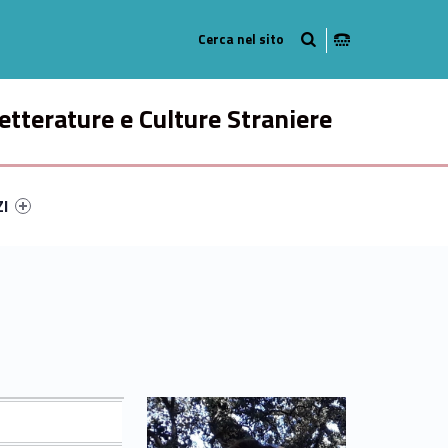
Radio
ok
n Instagram
etterature e Culture Straniere
ry-13756-49
ntifier #link-menu-primary-60679-58
ZI