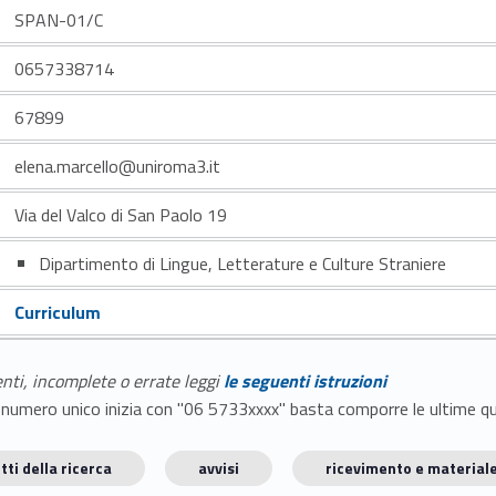
SPAN-01/C
0657338714
67899
elena.marcello@uniroma3.it
Via del Valco di San Paolo 19
Dipartimento di Lingue, Letterature e Culture Straniere
Curriculum
enti, incomplete o errate leggi
le seguenti istruzioni
E il numero unico inizia con "06 5733xxxx" basta comporre le ultime 
tti della ricerca
avvisi
ricevimento e materiale