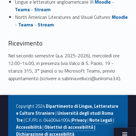
Lingue e letterature angloamericane III
Moodle
-
Teams
-
Stream
North American Literatures and Visual Cultures
Moodle
-
Teams
-
Stream
Ricevimento
Nel secondo semestre (a.a. 2025-2026), mercoledì ore
12:00-14:00, in presenza (via Valco di S. Paolo, 19 -
stanza 315, 3° piano) o su Microsoft Teams, previo
appuntamento (scrivere a sabrina.vellucci@uniroma3.it).
Copyright 2024
Dipartimento di Lingue, Letterature
e Culture Straniere
|
Università degli studi Roma
Tre
| C.F./P.I. n. 04400441004 |
Privacy
|
Note Legali
|
Accessibilità
|
Obiettivi di accessibilità |
Dichiarazione di accessibilità