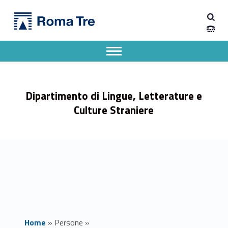
Primary Menu
Prof.ssa SABRINA VELLUCCI - Dipartimento di Lingue, Letterature e Culture Straniere
Dipartimento di Lingue, Letterature e Culture Straniere
Dipartimento di Lingue, Letterature e Culture Straniere dell'Università degli Studi Roma Tre
Apri il menu secondario
Header info sidebar
Dipartimento di Lingue, Letterature e
Culture Straniere
Home
»
Persone
»