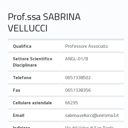
Prof.ssa SABRINA
VELLUCCI
Qualifica
Professore Associato
Settore Scientifico
ANGL-01/B
Disciplinare
Telefono
0657338502
Fax
0657338356
Cellulare aziendale
66295
Email
sabrina.vellucci@uniroma3.it
Indirizzo
Via del Valco di San Paolo