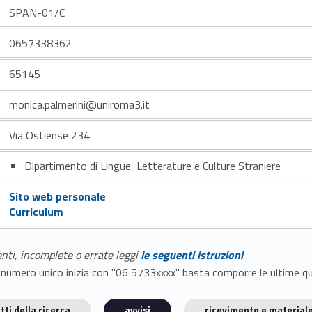
SPAN-01/C
0657338362
65145
monica.palmerini@uniroma3.it
Via Ostiense 234
Dipartimento di Lingue, Letterature e Culture Straniere
Sito web personale
Curriculum
enti, incomplete o errate leggi
le seguenti istruzioni
E il numero unico inizia con "06 5733xxxx" basta comporre le ultime 
tti della ricerca
avvisi
ricevimento e materiale