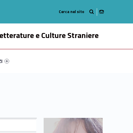
Radio
ok
n Instagram
etterature e Culture Straniere
ry-14162-49
ntifier #link-menu-primary-93831-58
ZI