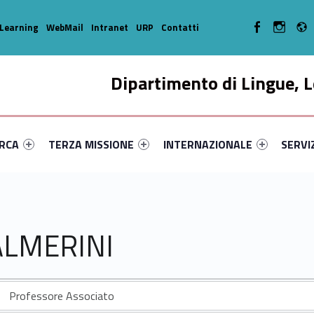
WebMan on Facebo
WebMan o
Learning
WebMail
Intranet
URP
Contatti
Dipartimento di Lingue, L
enu-primary-9037-14
dentifier #link-menu-primary-95358-33
Link identifier #link-menu-primary-19919-44
Link identifier #link-menu-prima
Link ide
ERCA
TERZA MISSIONE
INTERNAZIONALE
SERVI
ALMERINI
Professore Associato