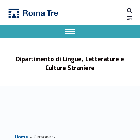
Primary Menu
STEFANIA NUCCORINI - Dipartimento di Lingue, Letterature e Culture Straniere
Dipartimento di Lingue, Letterature e Culture Straniere
Dipartimento di Lingue, Letterature e Culture Straniere dell'Università degli Studi Roma Tre
Apri il menu secondario
Header info sidebar
Dipartimento di Lingue, Letterature e
Culture Straniere
Home
»
Persone
»